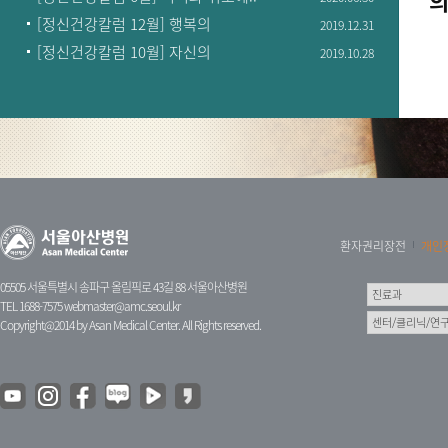
의
[정신건강칼럼 12월] 행복의
2019.12.31
심리학..
[정신건강칼럼 10월] 자신의
2019.10.28
분노에..
환자권리장전
개인
05505 서울특별시 송파구 올림픽로 43길 88 서울아산병원
TEL 1688-7575
webmaster@amc.seoul.kr
Copyright@2014 by Asan Medical Center. All Rights reserved.