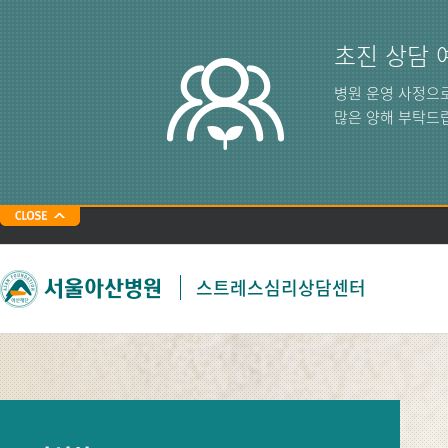
주메뉴 바로가기
본문 바로가기
초진 상담 
병원 운영 사정으
많은 양해 부탁드
스트레스심리상담센터