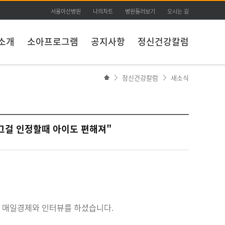
서울아산병원
나의차트
병원둘러보기
오시는 길
소개
소아프로그램
공지사항
정신건강칼럼
정신건강칼럼
새소식
, 그걸 인정할때 아이도 편해져"
서 매일경제와 인터뷰를 하셨습니다.