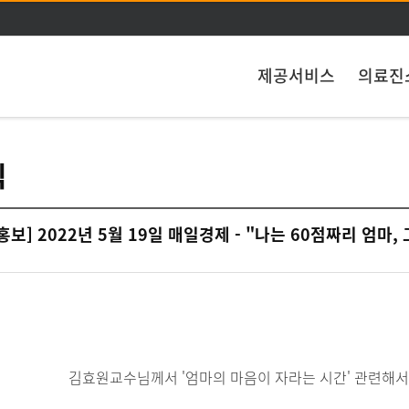
주메뉴 바로가기
본문 바로가기
제공서비스
의료진
식
홍보] 2022년 5월 19일 매일경제 - "나는 60점짜리 엄마
김효원교수님께서 '엄마의 마음이 자라는 시간' 관련해